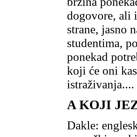
brzina poneka
dogovore, ali 
strane, jasno 
studentima, p
ponekad potreb
koji će oni kas
istraživanja....
A KOJI JE
Dakle: engleski