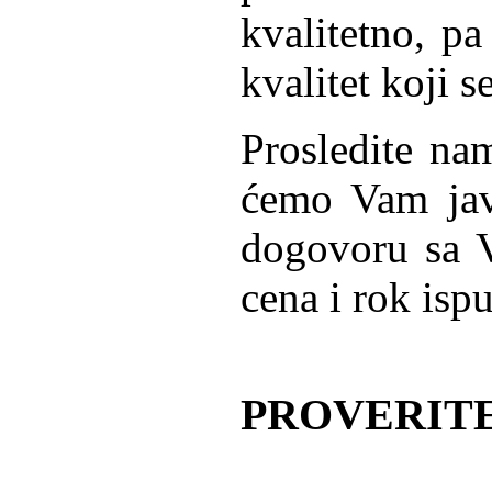
kvalitetno, pa
kvalitet koji s
Prosledite nam
ćemo Vam javi
dogovoru sa 
cena i rok isp
PROVERITE