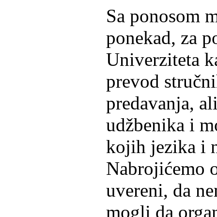
Sa ponosom m
ponekad, za p
Univerziteta k
prevod stručni
predavanja, ali
udžbenika i mo
kojih jezika i 
Nabrojićemo ov
uvereni, da ne
mogli da organ