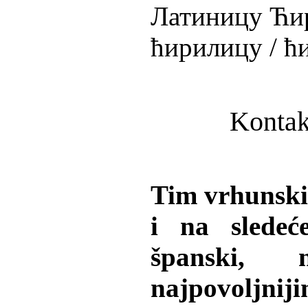
Латиницу Ћир
ћирилицу / ћ
Kontak
Tim vrhunskih
i na sledeće
španski, n
najpovoljnij