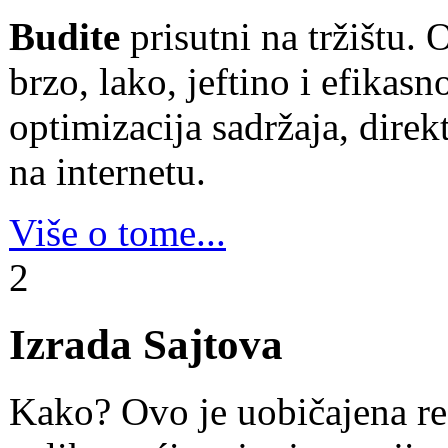
Budite
prisutni na tržištu. 
brzo, lako, jeftino i efikas
optimizacija sadržaja, dire
na internetu.
Više o tome...
2
Izrada Sajtova
Kako? Ovo je uobičajena re