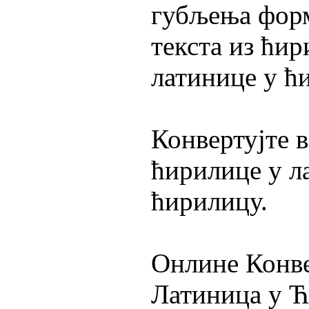
губљења форм
текста из ћир
латинице у ћ
Конвертујте в
ћирилице у л
ћирилицу.
Онлине Конве
Латиница у Ћ