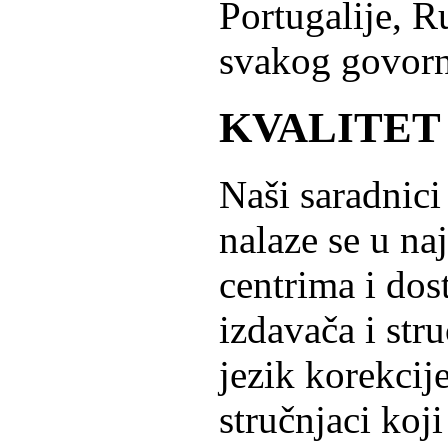
Portugalije, Ru
svakog govorn
KVALITET
Naši saradnic
nalaze se u na
centrima i dos
izdavača i str
jezik korekcije
stručnjaci koj