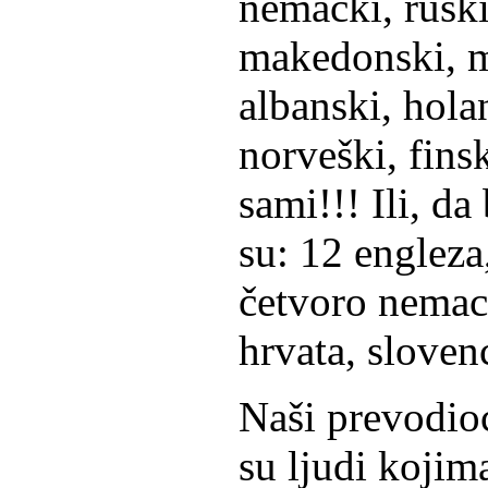
nemački, ruski
makedonski, m
albanski, hola
norveški, finsk
sami!!! Ili, d
su: 12 engleza,
četvoro nemaca
hrvata, sloven
Naši prevodioc
su ljudi kojima