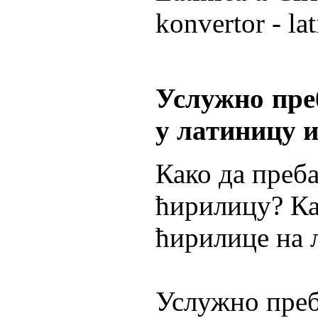
konvertor - lati
Услужно пре
у латиницу и
Како да преба
ћирилицу? Ка
ћирилице на 
Услужно преб