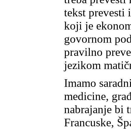
tekst prevesti
koji je ekonom
govornom podr
pravilno prev
jezikom matičn
Imamo saradni
medicine, građ
nabrajanje bi t
Francuske, Špa