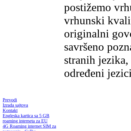
postižemo vrhu
vrhunski kvali
originalni gov
savršeno pozna
stranih jezika
određeni jezici
Prevodi
Izrada sajtova
Kontakt
Engleska kartica sa 5 GB
roaming interneta za EU
4G Roaming internet SIM za