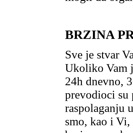
BRZINA P
Sve je stvar V
Ukoliko Vam j
24h dnevno, 3
prevodioci su 
raspolaganju u
smo, kao i Vi,