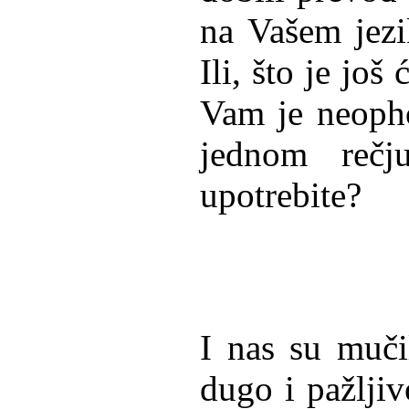
na Vašem jezi
Ili, što je još
Vam je neopho
jednom rečj
upotrebite?
I nas su mučil
dugo i pažljivo