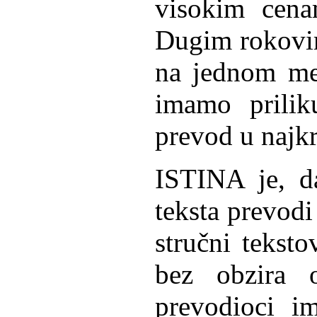
visokim cena
Dugim rokovim
na jednom mes
imamo prili
prevod u naj
ISTINA je, da
teksta prevodi
stručni tekst
bez obzira 
prevodioci i