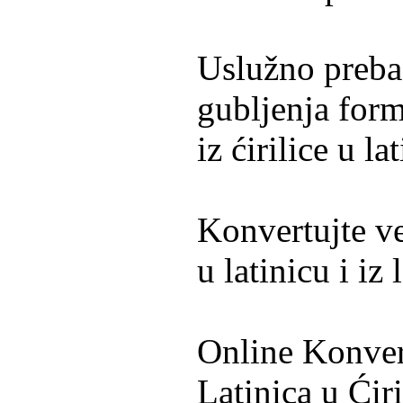
Uslužno preba
gubljenja form
iz ćirilice u la
Konvertujte već
u latinicu i iz 
Online Konvert
Latinica u Ćiri