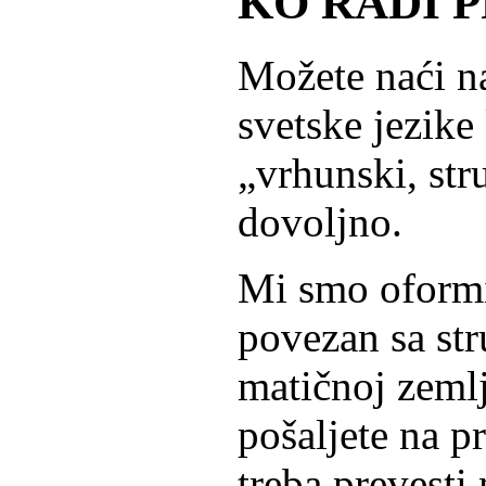
KO RADI 
Možete naći na
svetske jezike
„vrhunski, stru
dovoljno.
Mi smo oformil
povezan sa str
matičnoj zemlj
pošaljete na p
treba prevesti 