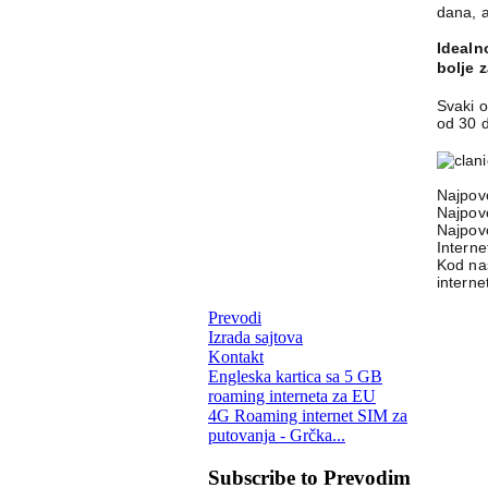
dana, 
Idealno
bolje 
Svaki 
od 30 
Najpovo
Najpovo
Najpovo
Interne
Kod nas
interne
Prevodi
Izrada sajtova
Kontakt
Engleska kartica sa 5 GB
roaming interneta za EU
4G Roaming internet SIM za
putovanja - Grčka...
Subscribe to Prevodim