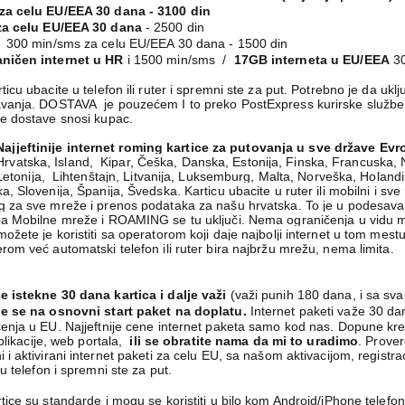
za celu EU/EEA 30 dana - 3100 din
a celu EU/EEA 30 dana
- 2500 din
 300 min/sms za celu EU/EEA 30 dana - 1500 din
ničen internet u HR
i 1500 min/sms /
17GB interneta u EU/EEA
30
ticu ubacite u telefon ili ruter i spremni ste za put. Potrebno je da uklj
vanja.
DOSTAVA je pouzećem I to preko PostExpress kurirske slu
ve dostave snosi kupac
.
Najjeftinije internet roming kartice za putovanja u sve države Evr
Hrvatska, Island, Kipar, Češka, Danska, Estonija, Finska, Francuska,
, Letonija, Lihtenštajn, Litvanija, Luksemburg, Malta, Norveška, Holandi
a, Slovenija, Španija, Švedska. Karticu ubacite u ruter ili mobilni i sve
 za sve mreže i prenos podataka za našu hrvatska. To je u podesavan
pa Mobilne mreže i ROAMING se tu uključi.
Nema ograničenja u vidu m
ožete je koristiti sa operatorom koji daje najbolji internet u tom mes
rom već automatski telefon ili ruter bira najbržu mrežu, nema limita.
e istekne 30 dana kartica i dalje važi
(važi punih 180 dana, i sa s
je se na osnovni start paket na doplatu.
Internet paketi važe 30 da
čenja u EU.
Najjeftnije cene internet paketa samo kod nas.
Dopune kred
 aplikacije, web portala,
ili se obratite nama da mi to uradimo
.
Prover
 i aktivirani internet paketi za celu EU, sa našom aktivacijom, regist
 u telefon i spremni ste za put.
tice su standarde i mogu se koristiti u bilo kom Android/iPhone telefo