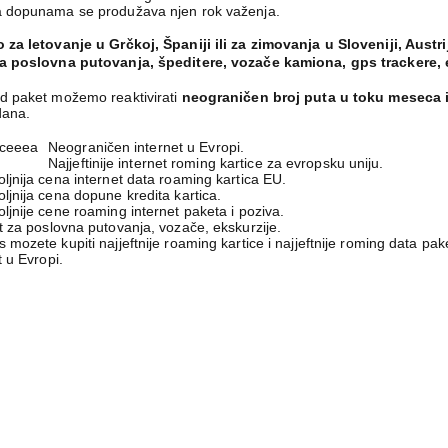
a dopunama se produžava njen rok važenja.
 za letovanje u Grčkoj, Španiji ili za zimovanja u Sloveniji, Austriji
za poslovna putovanja, špeditere, vozače kamiona, gps trackere, 
od paket možemo reaktivirati
neograničen broj puta u toku meseca i
dana.
Neograničen internet u Evropi.
Najjeftinije internet roming kartice za evropsku uniju.
ljnija cena internet data roaming kartica EU.
ljnija cena dopune kredita kartica.
ljnije cene roaming internet paketa i poziva.
t za poslovna putovanja, vozače, ekskurzije.
 mozete kupiti najjeftnije roaming kartice i najjeftnije roming data p
t u Evropi.