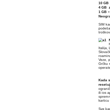
10 GB 
4 GB
z
1 GB
+
Neogra
SIM kar
podeša
troško
Italija
Slovačk
roaming
Veze, 
Grčku m
operate
Kada s
resetu
ograni
ili ios
spremni
karticu
Sve kar