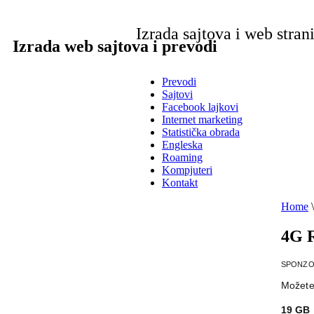
Izrada sajtova i web stran
Izrada web sajtova i prevodi
Prevodi
Sajtovi
Facebook lajkovi
Internet marketing
Statistička obrada
Engleska
Roaming
Kompjuteri
Kontakt
Home
\
4G R
SPONZO
Možete
19 GB 