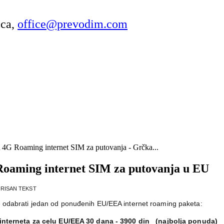
ica,
office@prevodim.com
4G Roaming internet SIM za putovanja - Grčka...
oaming internet SIM za putovanja u EU
RISAN TEKST
 odabrati jedan od ponuđenih EU/EEA internet roaming paketa:
interneta za celu EU/EEA 30 dana - 3900 din (najbolja ponuda)