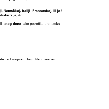
, Nemačkoj, Italiji, Fransuskoj, ili još
ekskurzije, itd.
li istog dana
, ako potrošite pre isteka
akete za Evropsku Uniju. Neograničen