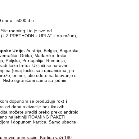
 dana - 5000 din
učite roaming i to je sve od
žbe (UZ PRETHODNU UPLATU na račun),
opske Unije:
Austrija, Belgija, Bugarska,
 Nemačka, Grčka, Mađarska, Irska,
ja, Poljska, Portugalija, Rumunija,
 radi kako treba. Uključi se naravno
jima (onaj tockic sa zupcanicima, pa
reže, primer, ako odete na letovanje u
tu. Niste ograničeni samo sa jednim
vakom dopunom se produžuje rok)
i
na od dana aktivacije bez ikakvih
ita možete uraditi preko preko android
eno najjeftiniji ROAMING PAKETI
racijom i dopunom kartica. Samo ubacite
nu novije generacije.
Kartica važi 180